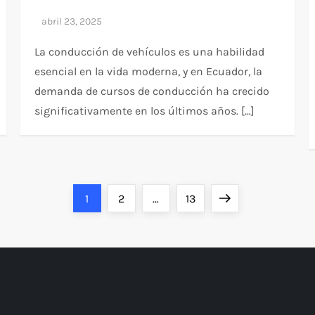
La conducción de vehículos es una habilidad
esencial en la vida moderna, y en Ecuador, la
demanda de cursos de conducción ha crecido
significativamente en los últimos años. […]
Página
Página
Página
Siguiente
1
2
…
13
página