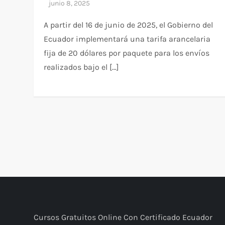
A partir del 16 de junio de 2025, el Gobierno del
Ecuador implementará una tarifa arancelaria
fija de 20 dólares por paquete para los envíos
realizados bajo el […]
P
a
g
i
Cursos Gratuitos Online Con Certificado Ecuador