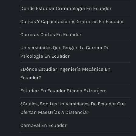
n
Donde Estudiar Criminología En Ecuador
a
Cursos Y Capacitaciones Gratuitas En Ecuador
c
Carreras Cortas En Ecuador
i
Universidades Que Tengan La Carrera De
Psicología En Ecuador
ó
¿Dónde Estudiar Ingeniería Mecánica En
n
Ecuador?
d
Estudiar En Ecuador Siendo Extranjero
¿Cuáles, Son Las Universidades De Ecuador Que
e
Ofertan Maestrías A Distancia?
e
Carnaval En Ecuador
n