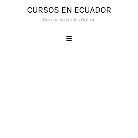
Saltar
CURSOS EN ECUADOR
al
Cursos Virtuales Online
contenido