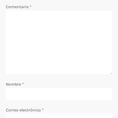
i
Comentario
*
ó
n
d
e
e
n
Nombre
*
t
r
Correo electrónico
*