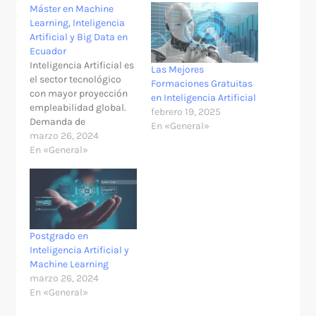
Máster en Machine
Learning, Inteligencia
Artificial y Big Data en
Ecuador
Inteligencia Artificial es
Las Mejores
el sector tecnológico
Formaciones Gratuitas
con mayor proyección
en Inteligencia Artificial
empleabilidad global.
febrero 19, 2025
Demanda de
En «General»
especialistas en
marzo 26, 2024
Machine Learning, Deep
En «General»
Learning y AI crece 74%+
anual—crecimiento
sostenido que supera
cualquier otra profesión
tecnológica. Ecuador
ofrece acceso a
Postgrado en
maestrías
Inteligencia Artificial y
internacionales de
Machine Learning
universidades europeas
marzo 26, 2024
de prestigio,
En «General»
complementadas por