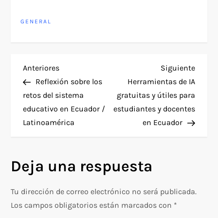
programas locales
innovadores con
respaldo de
GENERAL
instituciones
estadounidenses…
N
Entrada
Siguie
Anteriores
Siguiente
anterior
entra
Reflexión sobre los
Herramientas de IA
a
retos del sistema
gratuitas y útiles para
educativo en Ecuador /
estudiantes y docentes
v
Latinoamérica
en Ecuador
e
g
Deja una respuesta
a
Tu dirección de correo electrónico no será publicada.
c
Los campos obligatorios están marcados con
*