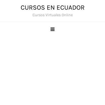
Saltar
CURSOS EN ECUADOR
al
Cursos Virtuales Online
contenido