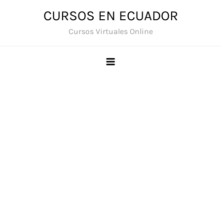
Saltar
CURSOS EN ECUADOR
al
Cursos Virtuales Online
contenido