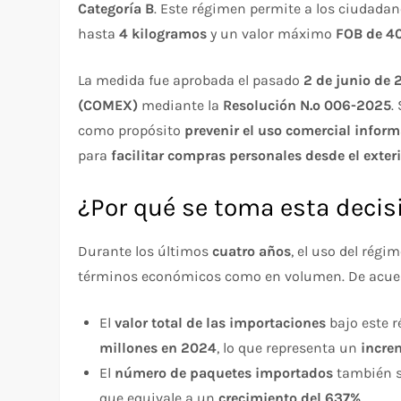
Categoría B
. Este régimen permite a los ciudada
hasta
4 kilogramos
y un valor máximo
FOB de 40
La medida fue aprobada el pasado
2 de junio de
(COMEX)
mediante la
Resolución N.º 006-2025
.
como propósito
prevenir el uso comercial inform
para
facilitar compras personales desde el exter
¿Por qué se toma esta decis
Durante los últimos
cuatro años
, el uso del rég
términos económicos como en volumen. De acuerdo
El
valor total de las importaciones
bajo este 
millones en 2024
, lo que representa un
incre
El
número de paquetes importados
también s
que equivale a un
crecimiento del 637%
.