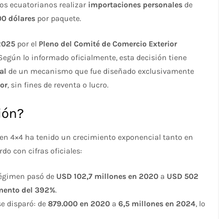
nos ecuatorianos realizar
importaciones personales
de
0 dólares
por paquete.
 2025
por el
Pleno del Comité de Comercio Exterior
 Según lo informado oficialmente, esta decisión tiene
al
de un mecanismo que fue diseñado exclusivamente
ior
, sin fines de reventa o lucro.
ión?
imen 4×4 ha tenido un crecimiento exponencial tanto en
 con cifras oficiales:
régimen pasó de
USD 102,7 millones en 2020
a
USD 502
mento del 392%
.
e disparó: de
879.000 en 2020
a
6,5 millones en 2024
, lo