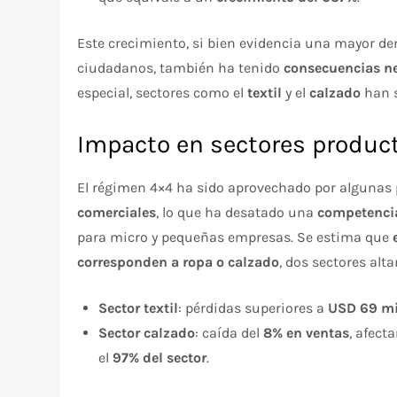
Este crecimiento, si bien evidencia una mayor d
ciudadanos, también ha tenido
consecuencias ne
especial, sectores como el
textil
y el
calzado
han s
Impacto en sectores produc
El régimen 4×4 ha sido aprovechado por algunas 
comerciales
, lo que ha desatado una
competencia
para micro y pequeñas empresas. Se estima que
corresponden a ropa o calzado
, dos sectores alt
Sector textil
: pérdidas superiores a
USD 69 mi
Sector calzado
: caída del
8% en ventas
, afect
el
97% del sector
.