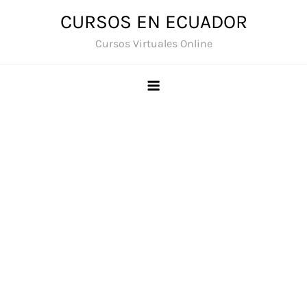
Saltar
CURSOS EN ECUADOR
al
Cursos Virtuales Online
contenido