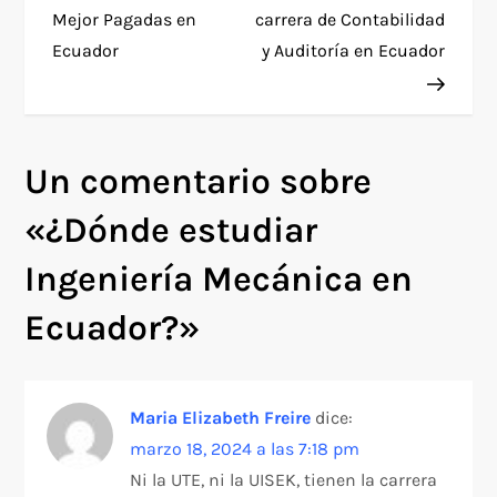
a
Mejor Pagadas en
carrera de Contabilidad
Ecuador
y Auditoría en Ecuador
v
e
g
Un comentario sobre
a
«
¿Dónde estudiar
c
Ingeniería Mecánica en
Ecuador?
»
i
ó
Maria Elizabeth Freire
dice:
n
marzo 18, 2024 a las 7:18 pm
d
Ni la UTE, ni la UISEK, tienen la carrera