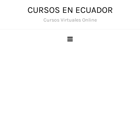
Saltar
CURSOS EN ECUADOR
al
Cursos Virtuales Online
contenido