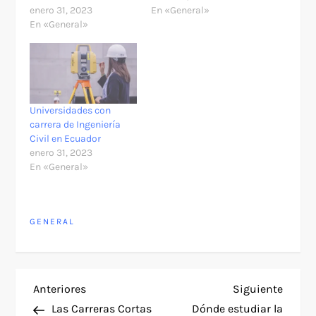
enero 31, 2023
En «General»
En «General»
Universidades con
carrera de Ingeniería
Civil en Ecuador
enero 31, 2023
En «General»
GENERAL
N
Entrada
Siguie
Anteriores
Siguiente
anterior
entra
Las Carreras Cortas
Dónde estudiar la