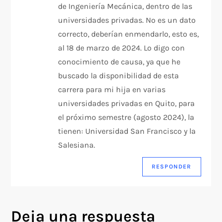
de Ingeniería Mecánica, dentro de las
e
universidades privadas. No es un dato
correcto, deberían enmendarlo, esto es,
e
al 18 de marzo de 2024. Lo digo con
n
conocimiento de causa, ya que he
buscado la disponibilidad de esta
t
carrera para mi hija en varias
universidades privadas en Quito, para
r
el próximo semestre (agosto 2024), la
a
tienen: Universidad San Francisco y la
Salesiana.
d
RESPONDER
a
s
Deja una respuesta