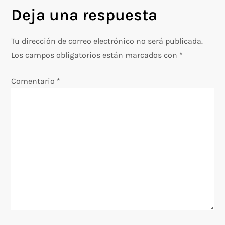
g
Deja una respuesta
a
Tu dirección de correo electrónico no será publicada.
c
Los campos obligatorios están marcados con
*
i
Comentario
*
ó
n
d
e
e
n