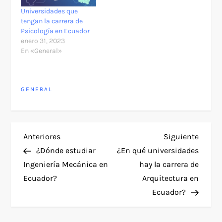
Universidades que
tengan la carrera de
Psicología en Ecuador
enero 31, 2023
En «General»
GENERAL
N
Entrada
Siguie
Anteriores
Siguiente
anterior
entra
¿Dónde estudiar
¿En qué universidades
a
Ingeniería Mecánica en
hay la carrera de
Ecuador?
Arquitectura en
v
Ecuador?
e