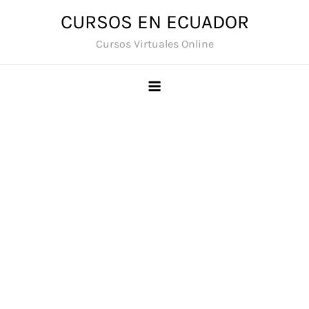
Saltar
CURSOS EN ECUADOR
al
Cursos Virtuales Online
contenido