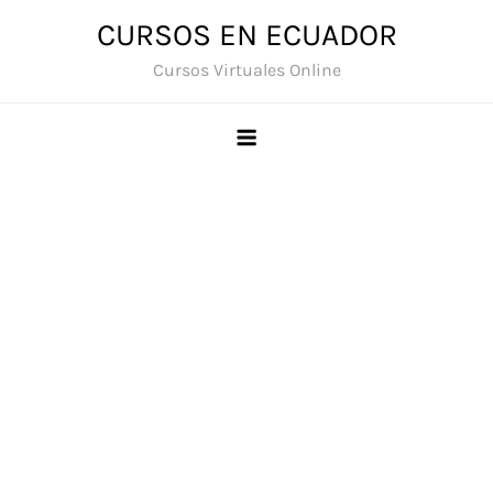
Saltar
CURSOS EN ECUADOR
al
Cursos Virtuales Online
contenido