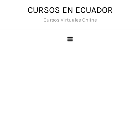
Saltar
CURSOS EN ECUADOR
al
Cursos Virtuales Online
contenido