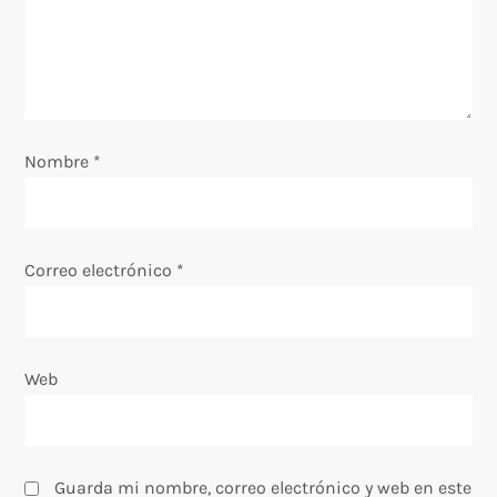
e
e
n
Nombre
*
t
r
Correo electrónico
*
a
d
Web
a
s
Guarda mi nombre, correo electrónico y web en este