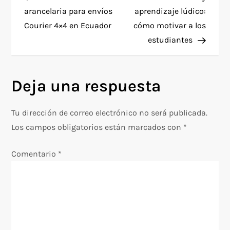
a
Chevening están
arancelaria para envíos
aprendizaje lúdico:
dirigidas…
Courier 4×4 en Ecuador
cómo motivar a los
v
estudiantes
e
g
Deja una respuesta
a
Tu dirección de correo electrónico no será publicada.
c
Los campos obligatorios están marcados con
*
i
Comentario
*
ó
n
d