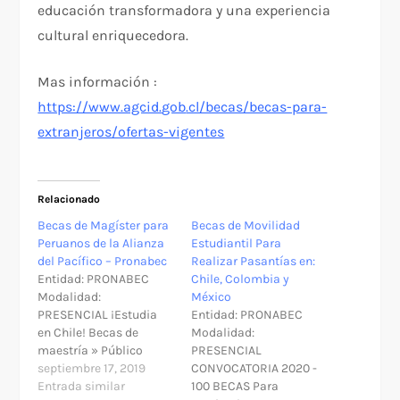
educación transformadora y una experiencia
cultural enriquecedora.
Mas información :
https://www.agcid.
gob
.cl/becas/becas-para-
extranjeros/ofertas-vigentes
Relacionado
Becas de Magíster para
Becas de Movilidad
Peruanos de la Alianza
Estudiantil Para
del Pacífico – Pronabec
Realizar Pasantías en:
Entidad: PRONABEC
Chile, Colombia y
Modalidad:
México
PRESENCIAL ¡Estudia
Entidad: PRONABEC
en Chile! Becas de
Modalidad:
maestría » Público
PRESENCIAL
objetivo: Ciudadanos de
septiembre 17, 2019
CONVOCATORIA 2020 -
los países miembros de
Entrada similar
100 BECAS Para