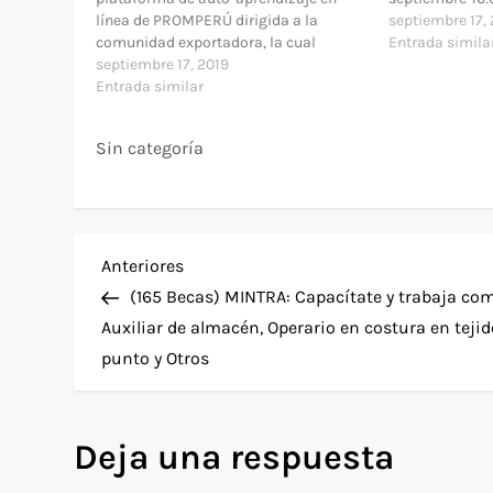
línea de PROMPERÚ dirigida a la
» Modalidad: pr
septiembre 17,
comunidad exportadora, la cual
por definir » ¿
Entrada simila
permite acceder, desde cualquier
septiembre 17, 2019
participantes
dispositivo conectado a Internet, a
Entrada similar
AQUÍ » Dirigido
información sobre el proceso
usuaria…
exportador mediante animaciones,
Sin categoría
ponencias de expertos nacionales e
internacionales, bibliografía
especializada y una videoteca…
N
Entrada
Anteriores
anterior
(165 Becas) MINTRA: Capacítate y trabaja co
a
Auxiliar de almacén, Operario en costura en tejid
punto y Otros
v
e
Deja una respuesta
g