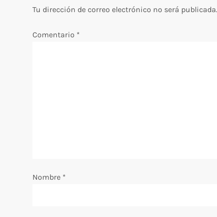
Tu dirección de correo electrónico no será publicada
a
Comentario
*
c
i
ó
n
d
e
e
Nombre
*
n