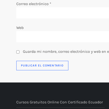
t
Correo electrónico
*
r
a
Web
d
a
Guarda mi nombre, correo electrónico y web en 
s
Cursos Gratuitos Online Con Certificado Ecuador