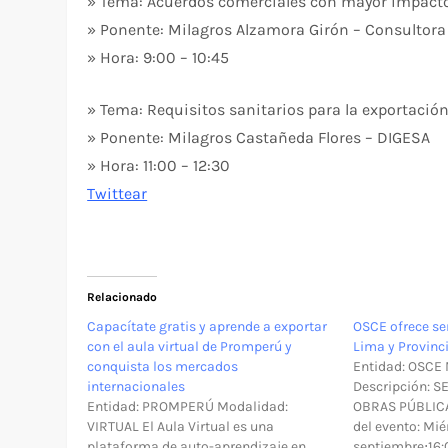
» Tema: Acuerdos comerciales con mayor impacto
» Ponente: Milagros Alzamora Girón – Consultora
» Hora: 9:00 – 10:45
» Tema: Requisitos sanitarios para la exportació
» Ponente: Milagros Castañeda Flores – DIGESA
» Hora: 11:00 – 12:30
Twittear
Relacionado
Capacítate gratis y aprende a exportar
OSCE ofrece s
con el aula virtual de Promperú y
Lima y Provinc
conquista los mercados
Entidad: OSCE
internacionales
Descripción: 
Entidad: PROMPERÚ Modalidad:
OBRAS PÚBLICA
VIRTUAL El Aula Virtual es una
del evento: Mié
plataforma de auto-aprendizaje en
septiembre⋅16: