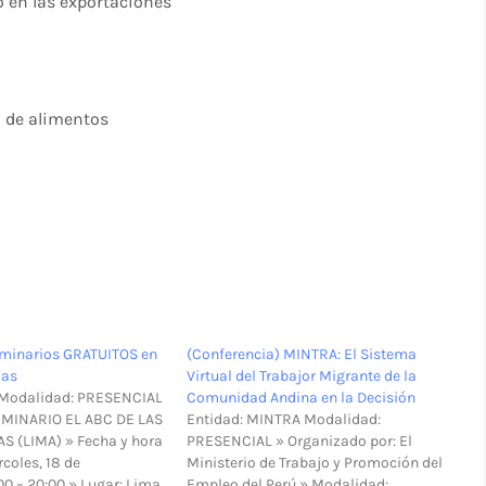
 en las exportaciones
n de alimentos
eminarios GRATUITOS en
(Conferencia) MINTRA: El Sistema
ias
Virtual del Trabajor Migrante de la
 Modalidad: PRESENCIAL
Comunidad Andina en la Decisión
SEMINARIO EL ABC DE LAS
Entidad: MINTRA Modalidad:
S (LIMA) » Fecha y hora
PRESENCIAL » Organizado por: El
rcoles, 18 de
Ministerio de Trabajo y Promoción del
00 – 20:00 » Lugar: Lima
Empleo del Perú » Modalidad: