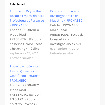
Relacionado
Estudio en Reyno Unido:
Becas para Jóvenes
Becas de Maestría para
Investigadores con
Profesionales Peruanos
Maestría – PRONABEC
– PRONABEC
Entidad: PRONABEC
Entidad: PRONABEC
Modalidad:
Modalidad:
PRESENCIAL ¡Becas de
PRESENCIAL ¡Estudia
Unesco! Para
en Reino Unido! Becas
investigaciones en el
Chevening » Público
extrajero » Público
septiembre 17, 2019
objetivo: Peruanos con
septiembre 17, 2019
objetivo: Investigadores
Entrada similar
potencial de liderazgo,
Entrada similar
peruanos que quieran
sólida formación
continuar sus
Becas para Jóvenes
académica y visión de
actividades
Investigadores y
futuro para hacer
académicas en el
Científicos Peruanos –
estudios de maestría en
extranjero. » Beneficios
PRONABEC
Reino Unido. »
USD 10,000, divididos en
Entidad: PRONABEC
Beneficios • Costo de
dos o tres cuotas, para
Modalidad:
visa • Pasajes aéreos •
cubrir únicamente
PRESENCIAL ESTUDIA
Matrícula universitaria •
gastos de investigación
EN SUIZA » Público
Mensualidad •
» Requisitos: • Tener
objetivo: Jóvenes y
Subsidios »…
maestría, máster o