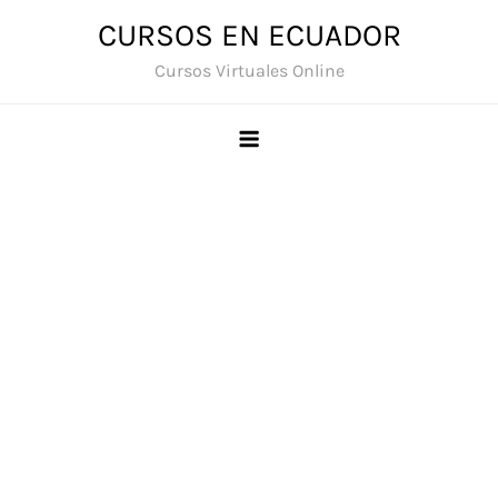
Saltar
CURSOS EN ECUADOR
al
Cursos Virtuales Online
contenido