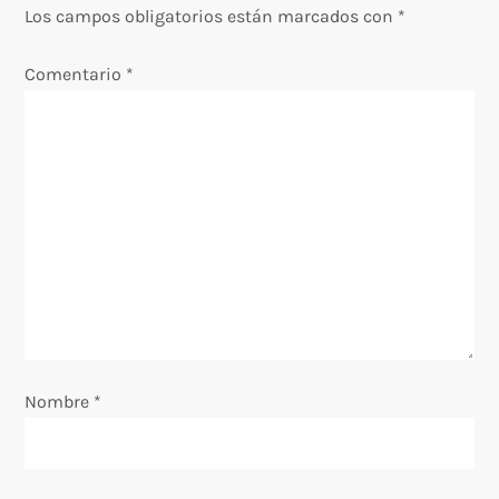
a
Los campos obligatorios están marcados con
*
c
Comentario
*
i
ó
n
d
e
e
Nombre
*
n
t