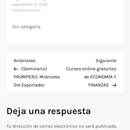
destacados
septiembre 17, 2019
equivalente…
investigadores y
Entrada similar
científicos peruanos
que hayan realizado
Sin categoría
estudios en el Perú. »
Beneficios Cobertura
integral de los gastos
durante los estudios »
Requisitos: • Tener
menos de 35 años (para
N
Entrada
Siguie
Anteriores
Siguiente
investigación y
anterior
entra
doctorado) • Diploma
(Seminario)
Cursos online gratuitos
a
universitaria (para…
PROMPERÚ: Miércoles
de ECONOMÍA Y
Del Exportador
FINANZAS
v
e
Deja una respuesta
g
Tu dirección de correo electrónico no será publicada.