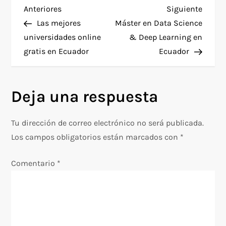
N
Entrada
Siguie
Anteriores
Siguiente
anterior
entra
Las mejores
Máster en Data Science
a
universidades online
& Deep Learning en
gratis en Ecuador
Ecuador
v
e
Deja una respuesta
g
Tu dirección de correo electrónico no será publicada.
a
Los campos obligatorios están marcados con
*
c
Comentario
*
i
ó