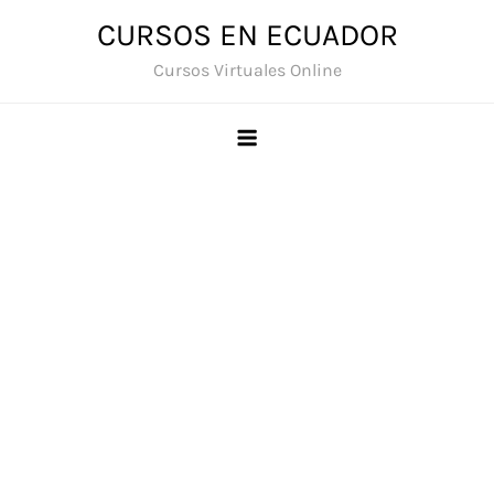
Saltar
CURSOS EN ECUADOR
al
Cursos Virtuales Online
contenido