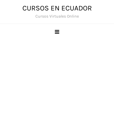
Saltar
CURSOS EN ECUADOR
al
Cursos Virtuales Online
contenido