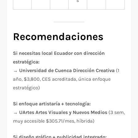
s
Recomendaciones
Si necesitas local Ecuador con dirección
estratégica:
→
Universidad de Cuenca Dirección Creativa
(1
año, $3,800, CES acreditada, única enfoque
estratégico)
Si enfoque artistaría + tecnología:
→
UArtes Artes Visuales y Nuevos Medios
(3 sem,
muy accesible $305.71/mes, híbrida)
Si diseño gráfico + publicidad integrado: