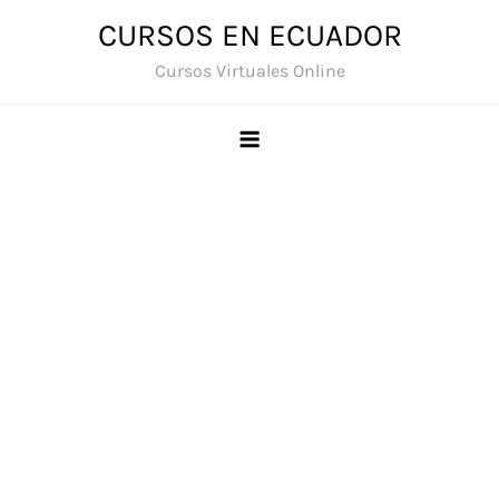
Saltar
CURSOS EN ECUADOR
al
Cursos Virtuales Online
contenido