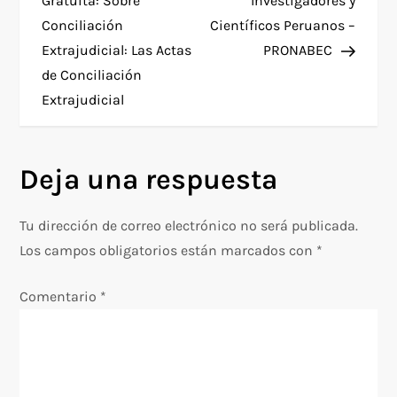
Gratuita: Sobre
Investigadores y
a participar
Conciliación
Científicos Peruanos –
considerando las…
v
Extrajudicial: Las Actas
PRONABEC
e
de Conciliación
Extrajudicial
g
a
Deja una respuesta
c
Tu dirección de correo electrónico no será publicada.
i
Los campos obligatorios están marcados con
*
ó
Comentario
*
n
d