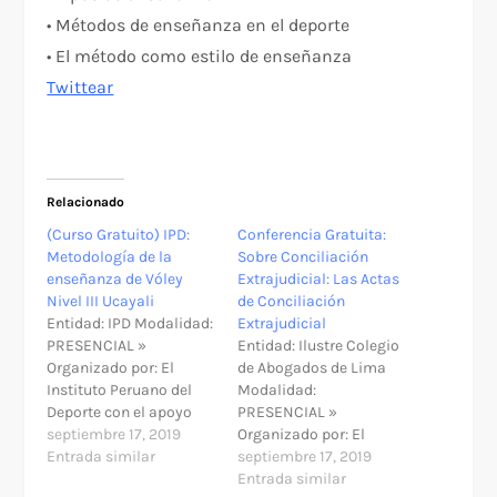
• Métodos de enseñanza en el deporte
• El método como estilo de enseñanza
Twittear
Relacionado
(Curso Gratuito) IPD:
Conferencia Gratuita:
Metodología de la
Sobre Conciliación
enseñanza de Vóley
Extrajudicial: Las Actas
Nivel III Ucayali
de Conciliación
Entidad: IPD Modalidad:
Extrajudicial
PRESENCIAL »
Entidad: Ilustre Colegio
Organizado por: El
de Abogados de Lima
Instituto Peruano del
Modalidad:
Deporte con el apoyo
PRESENCIAL »
del CRD Ucayali »
septiembre 17, 2019
Organizado por: El
¿Tiene costo?: Gratuito
Entrada similar
Ilustre Colegio de
septiembre 17, 2019
» Modalidad: Presencial
Abogados de Lima
Entrada similar