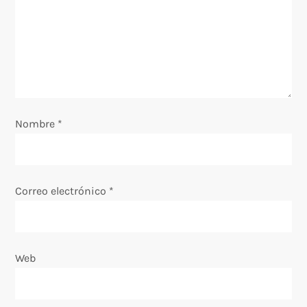
e
e
n
t
Nombre
*
r
a
Correo electrónico
*
d
a
Web
s