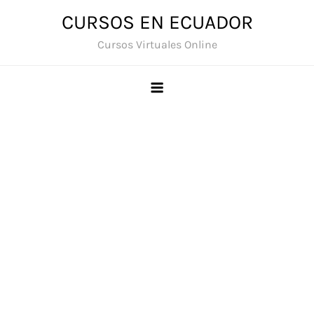
Saltar
CURSOS EN ECUADOR
al
Cursos Virtuales Online
contenido