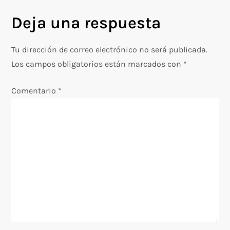
v
Deja una respuesta
e
g
Tu dirección de correo electrónico no será publicada.
Los campos obligatorios están marcados con
*
a
Comentario
*
c
i
ó
n
d
e