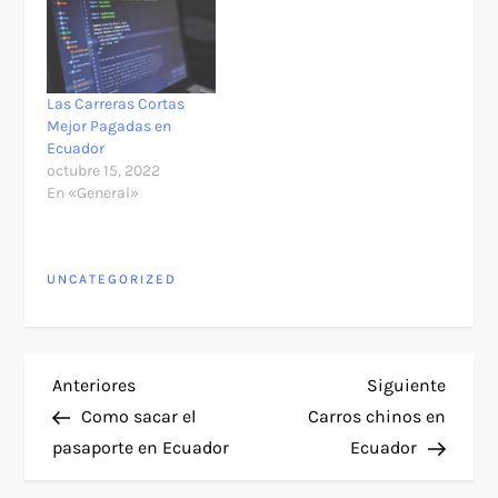
Las Carreras Cortas
Mejor Pagadas en
Ecuador
octubre 15, 2022
En «General»
UNCATEGORIZED
N
Entrada
Siguie
Anteriores
Siguiente
anterior
entra
Como sacar el
Carros chinos en
a
pasaporte en Ecuador
Ecuador