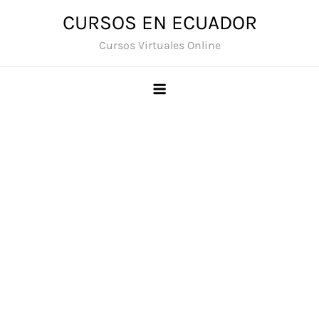
Saltar
CURSOS EN ECUADOR
al
Cursos Virtuales Online
contenido