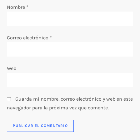
e
Nombre
*
n
t
Correo electrónico
*
r
a
Web
d
a
Guarda mi nombre, correo electrónico y web en este
s
navegador para la próxima vez que comente.