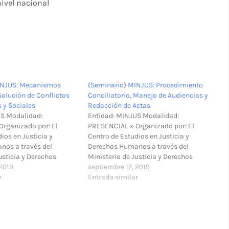
ivel nacional
INJUS: Mecanismos
(Seminario) MINJUS: Procedimiento
olución de Conflictos
Conciliatorio, Manejo de Audiencias y
s y Sociales
Redacción de Actas
US Modalidad:
Entidad: MINJUS Modalidad:
rganizado por: El
PRESENCIAL » Organizado por: El
ios en Justicia y
Centro de Estudios en Justicia y
nos a través del
Derechos Humanos a través del
usticia y Derechos
Ministerio de Justicia y Derechos
alidad: Presencial »
 2019
Humanos » Modalidad: Presencial »
septiembre 17, 2019
nisterio de Justicia y
r
Lugar: Defensa Pública y Acceso a la
Entrada similar
os, Scipión Llona 350,
Justicia de Huaraz. Jr. Simón Bolivar N°
ma » Fecha y hora del
791, Huaraz. Referencia: Frente al
Ministerio Público,…