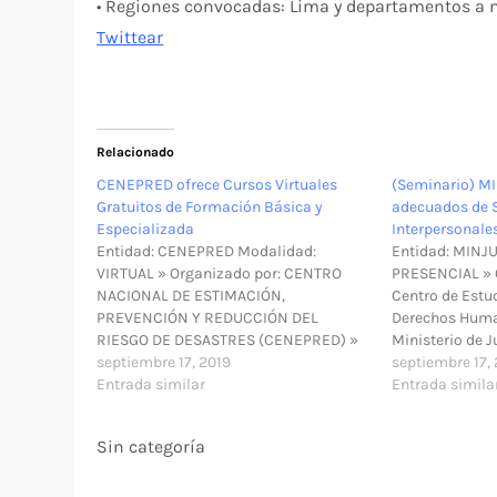
• Regiones convocadas: Lima y departamentos a n
Twittear
Relacionado
CENEPRED ofrece Cursos Virtuales
(Seminario) M
Gratuitos de Formación Básica y
adecuados de S
Especializada
Interpersonale
Entidad: CENEPRED Modalidad:
Entidad: MINJ
VIRTUAL » Organizado por: CENTRO
PRESENCIAL » O
NACIONAL DE ESTIMACIÓN,
Centro de Estud
PREVENCIÓN Y REDUCCIÓN DEL
Derechos Huma
RIESGO DE DESASTRES (CENEPRED) »
Ministerio de J
¿Tiene costo?: Los cursos son 100%
septiembre 17, 2019
Humanos » Mod
septiembre 17,
gratuito y con certificación »
Entrada similar
Lugar: En el Mi
Entrada simila
Modalidad: Virtual » ¿Cómo
Derechos Human
participar?: Los participantes deben
Miraflores - Li
Sin categoría
ingresar al siguiente: PLATAFORMA
evento:…
VIRTUAL » Podrás realizar los
siguientes cursos…