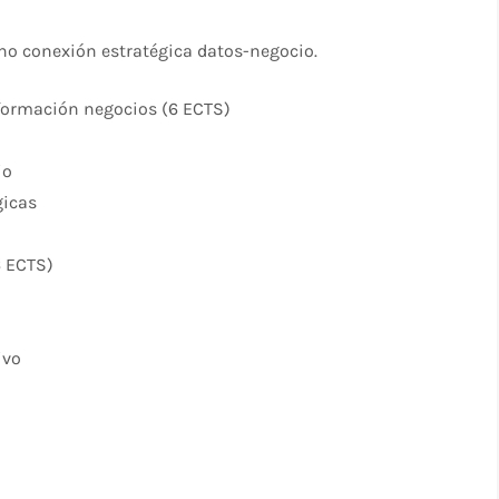
ino conexión estratégica datos-negocio.
formación negocios (6 ECTS)
io
gicas
6 ECTS)
ivo