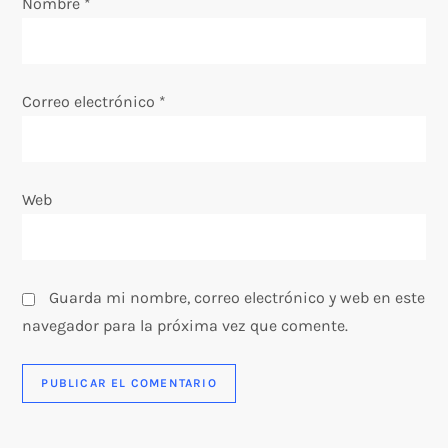
Nombre
*
n
t
Correo electrónico
*
r
a
Web
d
a
s
Guarda mi nombre, correo electrónico y web en este
navegador para la próxima vez que comente.