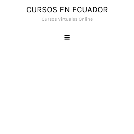
Saltar
CURSOS EN ECUADOR
al
Cursos Virtuales Online
contenido