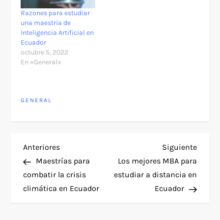
Razones para estudiar
una maestría de
Inteligencia Artificial en
Ecuador
octubre 5, 2022
En «General»
GENERAL
N
Entrada
Siguie
Anteriores
Siguiente
anterior
entra
Maestrías para
Los mejores MBA para
a
combatir la crisis
estudiar a distancia en
climática en Ecuador
Ecuador
v