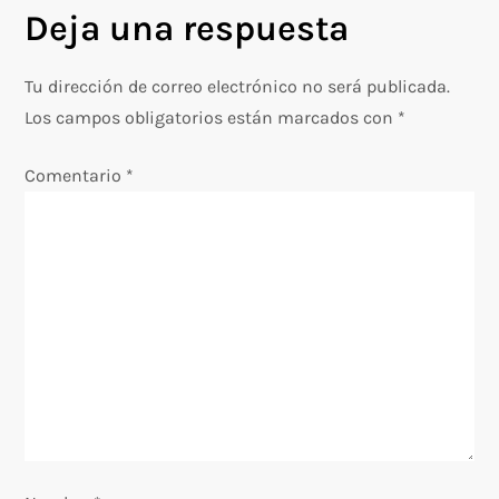
e
Deja una respuesta
g
Tu dirección de correo electrónico no será publicada.
a
Los campos obligatorios están marcados con
*
c
Comentario
*
i
ó
n
d
e
e