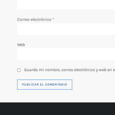
n
t
Correo electrónico
*
r
a
Web
d
a
Guarda mi nombre, correo electrónico y web en 
s