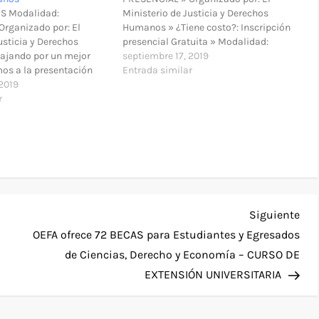
US Modalidad:
Ministerio de Justicia y Derechos
rganizado por: El
Humanos » ¿Tiene costo?: Inscripción
usticia y Derechos
presencial Gratuita » Modalidad:
ajando por un mejor
Presencial » Lugar: Auditorio
septiembre 17, 2019
mos a la presentación
Institucional de la Corte Suprema de
Entrada similar
bre los avances del
 2019
Justicia de Lima - Edificio Carlos
implementación del
r
Zavala Loayza (Jr. Manuel Cuadros 182
 de Derechos Humanos
- Cercado de Lima) - Lima…
odalidad: Presencial »
io MINJUSDH (Scipión
Sig
Siguiente
ent
OEFA ofrece 72 BECAS para Estudiantes y Egresados
de Ciencias, Derecho y Economía – CURSO DE
EXTENSIÓN UNIVERSITARIA