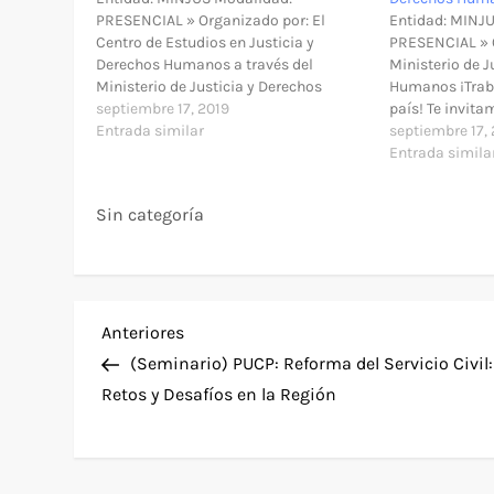
PRESENCIAL » Organizado por: El
Entidad: MINJ
Centro de Estudios en Justicia y
PRESENCIAL » O
Derechos Humanos a través del
Ministerio de J
Ministerio de Justicia y Derechos
Humanos ¡Trab
Humanos » Modalidad: Presencial »
septiembre 17, 2019
país! Te invita
Lugar: Defensa Pública y Acceso a la
Entrada similar
del Informe so
septiembre 17,
Justicia de Huaraz. Jr. Simón Bolivar N°
primer año de 
Entrada simila
791, Huaraz. Referencia: Frente al
Plan Nacional
Ministerio Público,…
2018-2021. » M
Sin categoría
Lugar: Auditor
Llona…
N
Entrada
Anteriores
anterior
(Seminario) PUCP: Reforma del Servicio Civil:
a
Retos y Desafíos en la Región
v