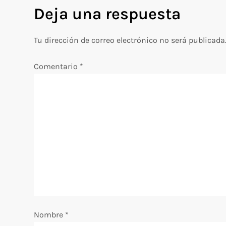
e
Deja una respuesta
g
Tu dirección de correo electrónico no será publicada
a
Comentario
*
c
i
ó
n
d
e
e
Nombre
*