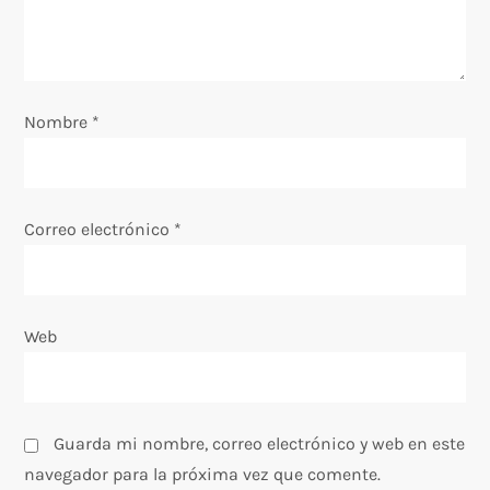
e
n
Nombre
t
*
r
a
Correo electrónico
*
d
a
Web
s
Guarda mi nombre, correo electrónico y web en este
navegador para la próxima vez que comente.