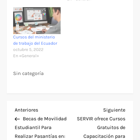
fuente de consulta
diaria. Sin embargo,
tiene otros productos
que deberías
aprovechar. Google
Actívate: Es una
Cursos del ministerio
iniciativa del gigante
de trabajo del Ecuador
tecnológico para la
octubre 5, 2022
formación de
En «General»
cualquiera que busque
adquirir competencias
en…
Sin categoría
N
Entrada
Siguie
Anteriores
Siguiente
anterior
entra
Becas de Movilidad
SERVIR ofrece Cursos
a
Estudiantil Para
Gratuitos de
Realizar Pasantías en:
Capacitación para