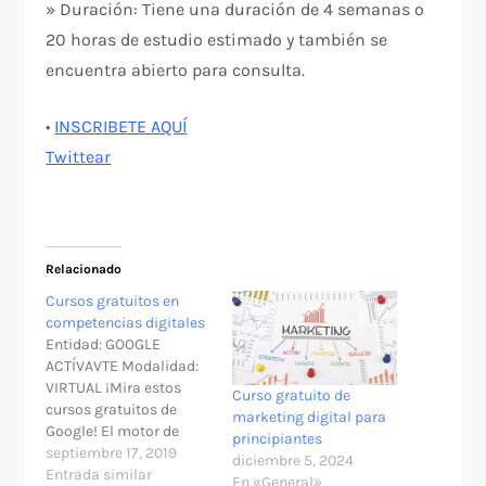
» Duración: Tiene una duración de 4 semanas o
20 horas de estudio estimado y también se
encuentra abierto para consulta.
•
INSCRIBETE AQUÍ
Twittear
Relacionado
Cursos gratuitos en
competencias digitales
Entidad: GOOGLE
ACTÍVAVTE Modalidad:
VIRTUAL ¡Mira estos
Curso gratuito de
cursos gratuitos de
marketing digital para
Google! El motor de
principiantes
búsquedas, Google,
septiembre 17, 2019
diciembre 5, 2024
para muchos es una
Entrada similar
En «General»