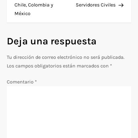
v
Chile, Colombia y
Servidores Civiles
e
México
g
Deja una respuesta
a
c
Tu dirección de correo electrónico no será publicada.
Los campos obligatorios están marcados con
*
i
Comentario
*
ó
n
d
e