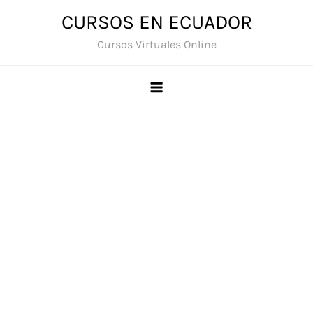
Saltar
CURSOS EN ECUADOR
al
Cursos Virtuales Online
contenido