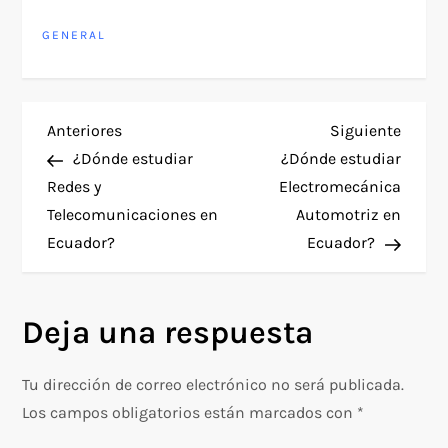
GENERAL
N
Entrada
Siguie
Anteriores
Siguiente
anterior
entra
¿Dónde estudiar
¿Dónde estudiar
a
Redes y
Electromecánica
Telecomunicaciones en
Automotriz en
v
Ecuador?
Ecuador?
e
g
Deja una respuesta
a
Tu dirección de correo electrónico no será publicada.
c
Los campos obligatorios están marcados con
*