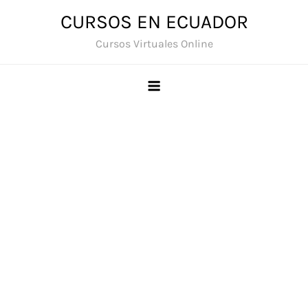
Saltar
CURSOS EN ECUADOR
al
Cursos Virtuales Online
contenido