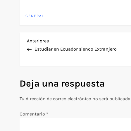
GENERAL
N
Entrada
Anteriores
anterior
Estudiar en Ecuador siendo Extranjero
a
v
Deja una respuesta
e
g
Tu dirección de correo electrónico no será publicada
a
Comentario
*
c