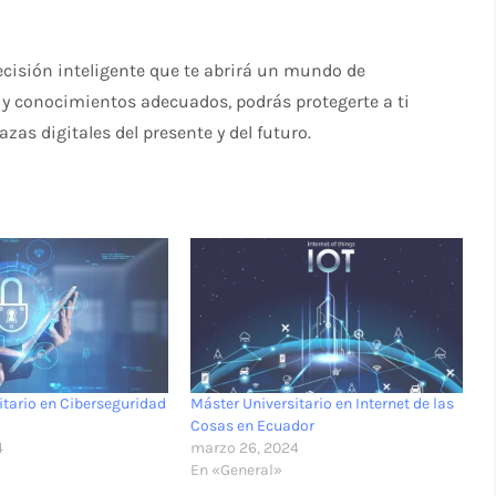
ecisión inteligente que te abrirá un mundo de
 y conocimientos adecuados, podrás protegerte a ti
as digitales del presente y del futuro.
itario en Ciberseguridad
Máster Universitario en Internet de las
Cosas en Ecuador
4
marzo 26, 2024
En «General»