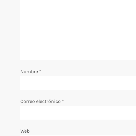
i
ó
n
d
e
Nombre
*
e
n
Correo electrónico
*
t
r
Web