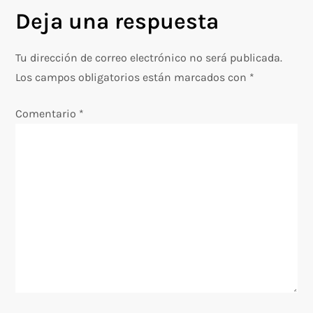
g
Deja una respuesta
a
Tu dirección de correo electrónico no será publicada.
c
Los campos obligatorios están marcados con
*
i
Comentario
*
ó
n
d
e
e
n