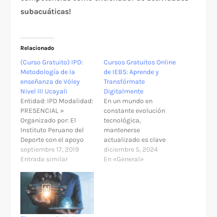
subacuáticas!
Relacionado
(Curso Gratuito) IPD:
Cursos Gratuitos Online
Metodología de la
de IEBS: Aprende y
enseñanza de Vóley
Transfórmate
Nivel III Ucayali
Digitalmente
Entidad: IPD Modalidad:
En un mundo en
PRESENCIAL »
constante evolución
Organizado por: El
tecnológica,
Instituto Peruano del
mantenerse
Deporte con el apoyo
actualizado es clave
del CRD Ucayali »
septiembre 17, 2019
para prosperar tanto a
diciembre 5, 2024
¿Tiene costo?: Gratuito
Entrada similar
nivel profesional como
En «General»
» Modalidad: Presencial
empresarial.
» Lugar: Estadio Aliardo
Consciente de esta
Soria Pérez. Jr.
realidad, IEBS ofrece
Fitzcarrald S/N -
semanalmente cursos
Pucallpa - Ucayali »
gratuitos online con