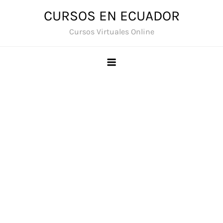
Saltar
CURSOS EN ECUADOR
al
Cursos Virtuales Online
contenido