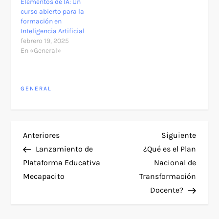
Fecha y hora del evento:
contenidos actuales y
Elementos de IA: Un
Jueves 19, Viernes 20 y
de tendencia,
curso abierto para la
Sábado…
enfocados en áreas
formación en
cruciales como la
Inteligencia Artificial
Transformación Digital,
febrero 19, 2025
la Inteligencia Artificial,
En «General»
el Big Data, el…
GENERAL
N
Entrada
Siguie
Anteriores
Siguiente
anterior
entra
Lanzamiento de
¿Qué es el Plan
a
Plataforma Educativa
Nacional de
Mecapacito
Transformación
v
Docente?
e