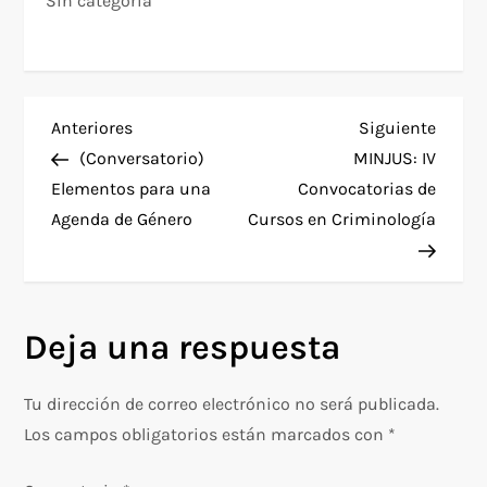
Sin categoría
N
Entrada
Siguie
Anteriores
Siguiente
anterior
entra
(Conversatorio)
MINJUS: IV
a
Elementos para una
Convocatorias de
Agenda de Género
Cursos en Criminología
v
e
g
Deja una respuesta
a
Tu dirección de correo electrónico no será publicada.
c
Los campos obligatorios están marcados con
*