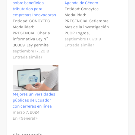
sobre beneficios
Agenda de Género
tributarios para
Entidad: Concytec
empresas Innovadoras
Modalidad:
Entidad: CONCYTEC
PRESENCIAL Setiembre
Modalidad:
Mes de la investigación
PRESENCIAL Charla
PUCP Logros,
informativa Ley N°
dificultades y desafíos
septiembre 17, 2019
30309. Ley permite
en la trayectoria
Entrada similar
deducir hasta el 175%
septiembre 17, 2019
docente » Modalidad:
del Impuesto a la Renta
Entrada similar
Presencial » Lugar: Sala
sobre los gastos
de Grados (Facultad de
incurridos Cabe indicar
Ciencias Sociales) Lima
desde el 2016 está
» Fecha y hora del
vigente la Ley Nº
evento: 18 de setiembre
30309, la cual concede
de 2019, 4:00 p.m. a 6:00
hasta un 175% de
p.m. » Participantes: •…
Mejores universidades
deducción del Impuesto
públicas de Ecuador
a la Renta para las…
con carreras en línea
marzo 7, 2024
En «General»