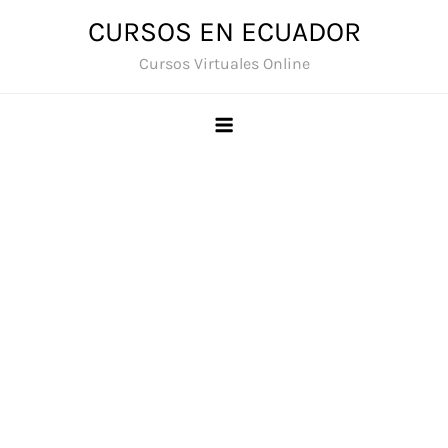
Saltar
CURSOS EN ECUADOR
al
Cursos Virtuales Online
contenido