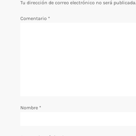
g
Tu dirección de correo electrónico no será publicada
a
Comentario
*
c
i
ó
n
d
e
Nombre
*
e
n