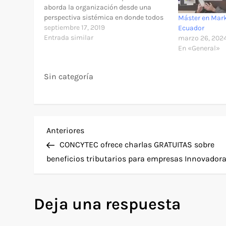
aborda la organización desde una
perspectiva sistémica en donde todos
Máster en Mark
los elementos interactúan para lograr
septiembre 17, 2019
Ecuador
un resultado productivo. Se enfatiza la
Entrada similar
marzo 26, 202
importancia de habilidades
En «General»
gerenciales para lograr estos
propósitos. Realizarás ejercicios para
Sin categoría
potencializar tus niveles de
inteligencia…
N
Entrada
Anteriores
anterior
CONCYTEC ofrece charlas GRATUITAS sobre
a
beneficios tributarios para empresas Innovador
v
Deja una respuesta
e