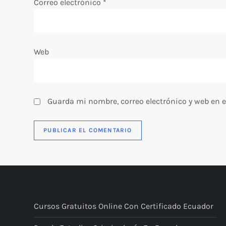
Correo electrónico
*
t
r
Web
a
d
Guarda mi nombre, correo electrónico y web en 
a
s
Cursos Gratuitos Online Con Certificado Ecuador