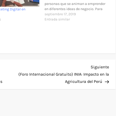
personas que se animan a emprender
en diferentes ideas de negocio. Para
eting Digital en
hacerlo, el mercado educativo ofrece
septiembre 17, 2019
algunas plataformas digitales a las
Entrada similar
4
que es muy sencillo acceder para
disponer de contenidos de calidad
que…
Sig
Siguiente
ent
(Foro Internacional Gratuito) INIA: Impacto en la
as
Agricultura del Perú