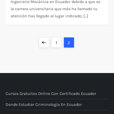
Ingeniería Mecánica en Ecuador debido a que es
la carrera universitaria que más ha llamado tu
atención has llegado al lugar indicado, […]
P
Página
Página
Página
1
2
a
anterior
g
i
n
Cursos Gratuitos Online Con Certificado Ecuador
a
Donde Estudiar Criminología En Ecuador