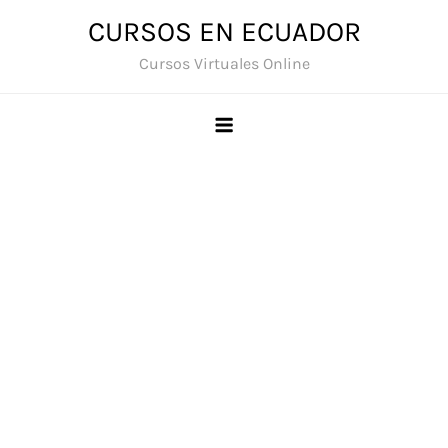
Saltar
CURSOS EN ECUADOR
al
Cursos Virtuales Online
contenido