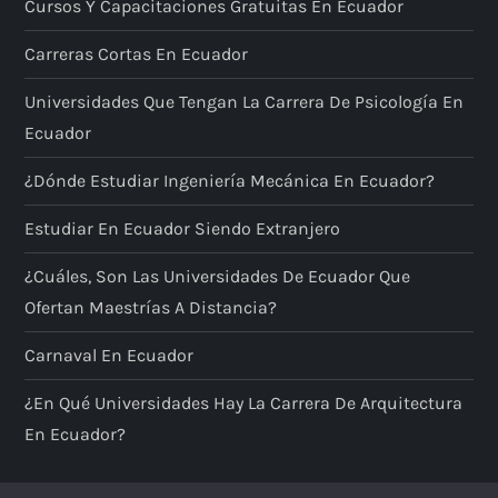
c
Cursos Y Capacitaciones Gratuitas En Ecuador
i
Carreras Cortas En Ecuador
ó
Universidades Que Tengan La Carrera De Psicología En
Ecuador
n
¿Dónde Estudiar Ingeniería Mecánica En Ecuador?
d
Estudiar En Ecuador Siendo Extranjero
e
¿Cuáles, Son Las Universidades De Ecuador Que
e
Ofertan Maestrías A Distancia?
Carnaval En Ecuador
n
¿En Qué Universidades Hay La Carrera De Arquitectura
t
En Ecuador?
r