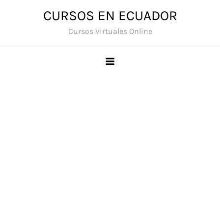
Saltar
CURSOS EN ECUADOR
al
Cursos Virtuales Online
contenido