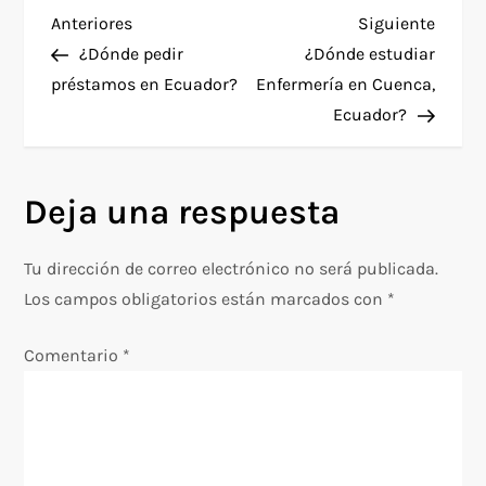
N
Entrada
Siguie
Anteriores
Siguiente
anterior
entra
¿Dónde pedir
¿Dónde estudiar
a
préstamos en Ecuador?
Enfermería en Cuenca,
Ecuador?
v
e
Deja una respuesta
g
Tu dirección de correo electrónico no será publicada.
a
Los campos obligatorios están marcados con
*
c
Comentario
*
i
ó