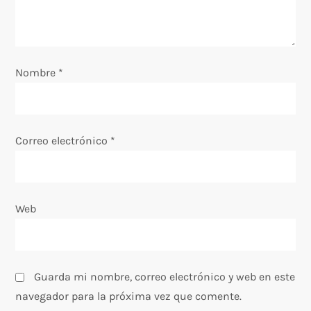
e
e
n
Nombre
*
t
r
Correo electrónico
*
a
d
Web
a
s
Guarda mi nombre, correo electrónico y web en este
navegador para la próxima vez que comente.