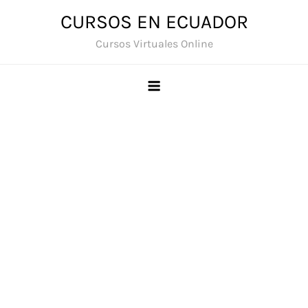
Saltar
CURSOS EN ECUADOR
al
Cursos Virtuales Online
contenido