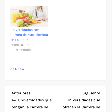
Universidades con
Carrera de Nutricionista
en Ecuador
enero 31, 2023
En «General»
GENERAL
N
Entrada
Siguie
Anteriores
Siguiente
anterior
entra
Universidades que
Universidades que
a
tengan la carrera de
ofrecen la Carrera de