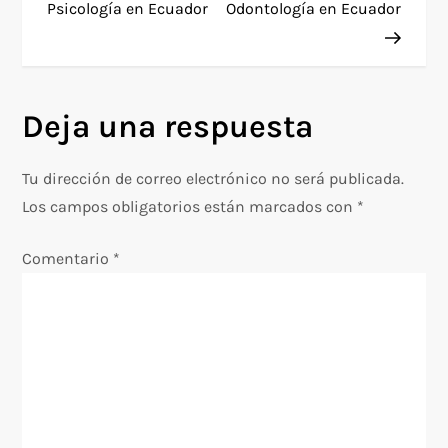
Psicología en Ecuador
Odontología en Ecuador
v
e
g
Deja una respuesta
a
Tu dirección de correo electrónico no será publicada.
c
Los campos obligatorios están marcados con
*
i
Comentario
*
ó
n
d