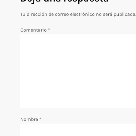
g
Tu dirección de correo electrónico no será publicada
a
Comentario
*
c
i
ó
n
d
e
Nombre
*
e