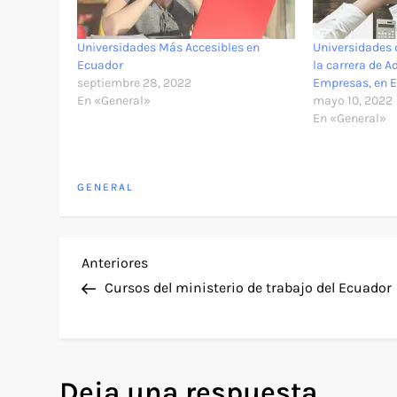
Universidades Más Accesibles en
Universidades 
Ecuador
la carrera de 
septiembre 28, 2022
Empresas, en 
En «General»
mayo 10, 2022
En «General»
GENERAL
N
Entrada
Anteriores
anterior
Cursos del ministerio de trabajo del Ecuador
a
v
Deja una respuesta
e